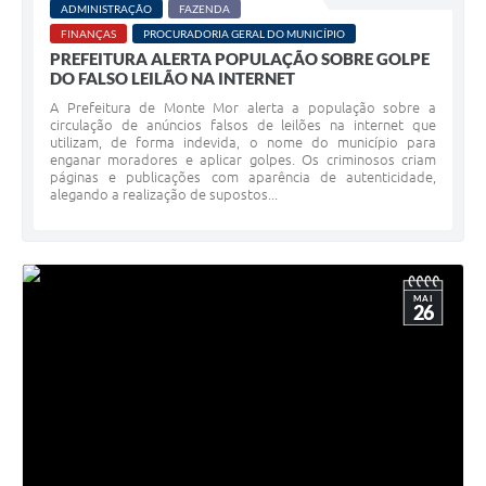
ADMINISTRAÇÃO
FAZENDA
FINANÇAS
PROCURADORIA GERAL DO MUNICÍPIO
PREFEITURA ALERTA POPULAÇÃO SOBRE GOLPE
DO FALSO LEILÃO NA INTERNET
A Prefeitura de Monte Mor alerta a população sobre a
circulação de anúncios falsos de leilões na internet que
utilizam, de forma indevida, o nome do município para
enganar moradores e aplicar golpes. Os criminosos criam
páginas e publicações com aparência de autenticidade,
alegando a realização de supostos...
MAI
26