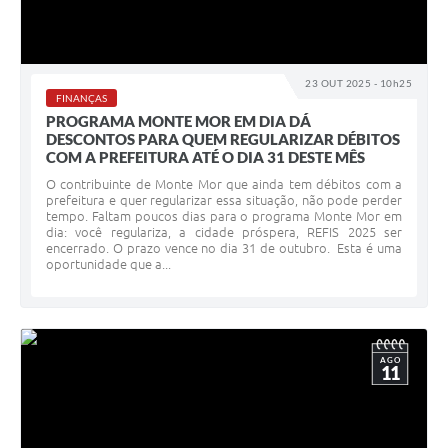
23 OUT 2025 - 10h25
FINANÇAS
PROGRAMA MONTE MOR EM DIA DÁ
DESCONTOS PARA QUEM REGULARIZAR DÉBITOS
COM A PREFEITURA ATÉ O DIA 31 DESTE MÊS
O contribuinte de Monte Mor que ainda tem débitos com a
prefeitura e quer regularizar essa situação, não pode perder
tempo. Faltam poucos dias para o programa Monte Mor em
dia: você regulariza, a cidade próspera, REFIS 2025 ser
encerrado. O prazo vence no dia 31 de outubro. Esta é uma
oportunidade que a...
AGO
11