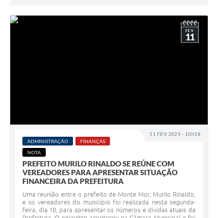
FEV
11
11 FEV 2025 - 10h58
ADMINISTRAÇÃO
FINANÇAS
NOTA
PREFEITO MURILO RINALDO SE REÚNE COM
VEREADORES PARA APRESENTAR SITUAÇÃO
FINANCEIRA DA PREFEITURA
Uma reunião entre o prefeito de Monte Mor, Murilo Rinaldo,
e os vereadores do município foi realizada nesta segunda-
feira, dia 10, para apresentar os números e dívidas atuais da
Prefeitura. O encontro aconteceu na Câmara Municipal e foi