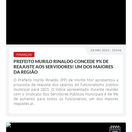
28 MAI 2025 - 15h46
FINANÇAS
PREFEITO MURILO RINALDO CONCEDE 9% DE
REAJUSTE AOS SERVIDORES! UM DOS MAIORES
DA REGIÃO
O Prefeito Murilo Rinaldo (PP) de Monte Mor apresentou a
proposta de reajuste dos salários do funcionalismo público
municipal para 2025. O índice apresentado durante reunião
com o Sindicato dos Servidores Públicos Municipais é de 9%
de aumento para todos os funcionários, um dos maiores
reajustes já...
ABR