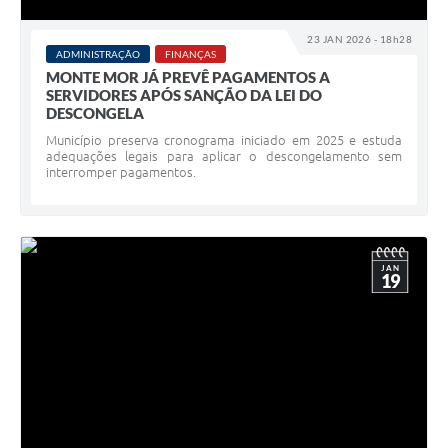
23 JAN 2026 - 18h28
ADMINISTRAÇÃO
FINANÇAS
MONTE MOR JÁ PREVÊ PAGAMENTOS A
SERVIDORES APÓS SANÇÃO DA LEI DO
DESCONGELA
Município preserva cronograma iniciado em 2025 e estuda
adequações legais para aplicar o descongelamento sem
interromper pagamentos.
JAN
19