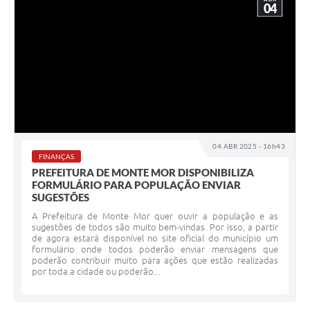
04
04 ABR 2025 - 16h43
FINANÇAS
PREFEITURA DE MONTE MOR DISPONIBILIZA
FORMULÁRIO PARA POPULAÇÃO ENVIAR
SUGESTÕES
A Prefeitura de Monte Mor quer ouvir a população e as
sugestões de todos são muito bem-vindas. Por isso, a partir
de agora estará disponível no site oficial do município um
formulário onde todos poderão enviar mensagens que
poderão contribuir muito para ações que estão realizadas
por toda a cidade ou poderão...