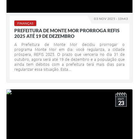
03 NOV 2025 - 13h43
FINANÇAS
PREFEITURA DE MONTE MOR PRORROGA REFIS
2025 ATÉ 19 DE DEZEMBRO
A Prefeitura de Monte Mor decidiu prorrogar o
programa Monte Mor em dia: você regulariza, a cidade
próspera, REFIS 2025. O prazo que venceria no dia 31 de
outubro, agora será até 19 de dezembro e a população que
ainda tem débitos com a prefeitura terá mais dias para
regularizar essa situação. Esta...
OUT
23