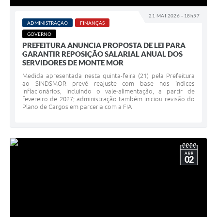
21 MAI 2026 - 18h57
ADMINISTRAÇÃO
FINANÇAS
GOVERNO
PREFEITURA ANUNCIA PROPOSTA DE LEI PARA
GARANTIR REPOSIÇÃO SALARIAL ANUAL DOS
SERVIDORES DE MONTE MOR
Medida apresentada nesta quinta-feira (21) pela Prefeitura
ao SINDSMOR prevê reajuste com base nos índices
inflacionários, incluindo o vale-alimentação, a partir de
fevereiro de 2027; administração também iniciou revisão do
Plano de Cargos em parceria com a FIA
ABR
02