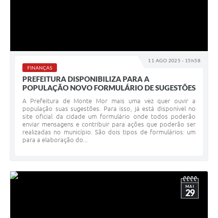
11 AGO 2025 - 15h58
FINANÇAS
PREFEITURA DISPONIBILIZA PARA A
POPULAÇÃO NOVO FORMULÁRIO DE SUGESTÕES
A Prefeitura de Monte Mor mais uma vez quer ouvir a
população suas sugestões. Para isso, já está disponível no
site oficial da cidade um formulário onde todos poderão
enviar mensagens e contribuir para ações que poderão ser
realizadas no município. São dois tipos de formulários: um
para a elaboração do...
MAI
29