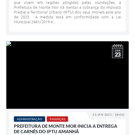
que vivem em regiões atingidas pelas inundações, a
Prefeitura de Monte Mor irá isentar a cobrança do Imposto
Predial e Territorial Urbano (IPTU) dos seus imóveis este ano
de 2025. A medida está em conformidade com a Lei
Municipal 2661/2019 e...
JAN
23
23 JAN 2025 - 18h00
ADMINISTRAÇÃO
FINANÇAS
PREFEITURA DE MONTE MOR INICIA A ENTREGA
DE CARNÊS DO IPTU AMANHÃ