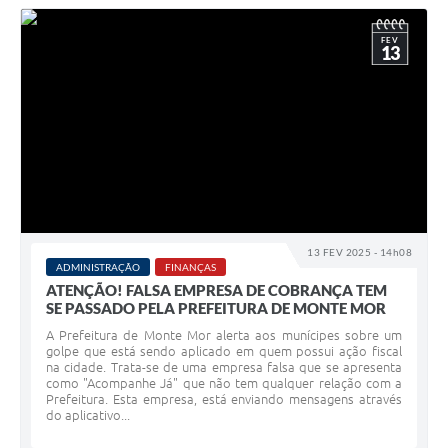
FEV
13
13 FEV 2025 - 14h08
ADMINISTRAÇÃO
FINANÇAS
ATENÇÃO! FALSA EMPRESA DE COBRANÇA TEM
SE PASSADO PELA PREFEITURA DE MONTE MOR
A Prefeitura de Monte Mor alerta aos munícipes sobre um
golpe que está sendo aplicado em quem possui ação fiscal
na cidade. Trata-se de uma empresa falsa que se apresenta
como "Acompanhe Já" que não tem qualquer relação com a
Prefeitura. Esta empresa, está enviando mensagens através
do aplicativo...