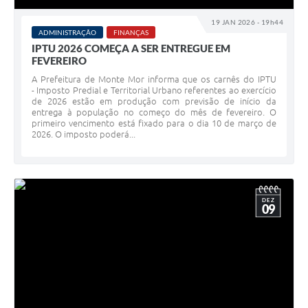
19 JAN 2026 - 19h44
ADMINISTRAÇÃO
FINANÇAS
IPTU 2026 COMEÇA A SER ENTREGUE EM
FEVEREIRO
A Prefeitura de Monte Mor informa que os carnês do IPTU
- Imposto Predial e Territorial Urbano referentes ao exercício
de 2026 estão em produção com previsão de início da
entrega à população no começo do mês de fevereiro. O
primeiro vencimento está fixado para o dia 10 de março de
2026. O imposto poderá...
DEZ
09