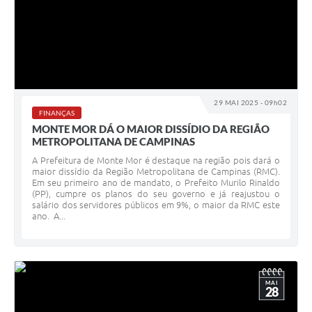
29 MAI 2025 - 09h02
FINANÇAS
MONTE MOR DÁ O MAIOR DISSÍDIO DA REGIÃO
METROPOLITANA DE CAMPINAS
A Prefeitura de Monte Mor é destaque na região pois dará o
maior dissídio da Região Metropolitana de Campinas (RMC).
Em seu primeiro ano de mandato, o Prefeito Murilo Rinaldo
(PP), cumpre os planos do seu governo e já reajustou o
salário dos servidores públicos em 9%, o maior da RMC este
ano. A...
MAI
28