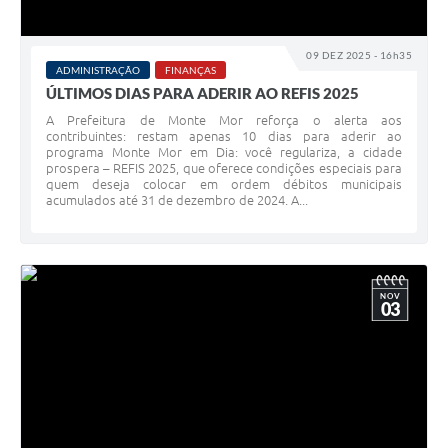
09 DEZ 2025 - 16h35
ADMINISTRAÇÃO
FINANÇAS
ÚLTIMOS DIAS PARA ADERIR AO REFIS 2025
A Prefeitura de Monte Mor reforça o alerta aos
contribuintes: restam apenas 10 dias para aderir ao
programa Monte Mor em Dia: você regulariza, a cidade
prospera – REFIS 2025, que oferece condições especiais para
quem deseja colocar em ordem débitos municipais
acumulados até 31 de dezembro de 2024. A...
NOV
03