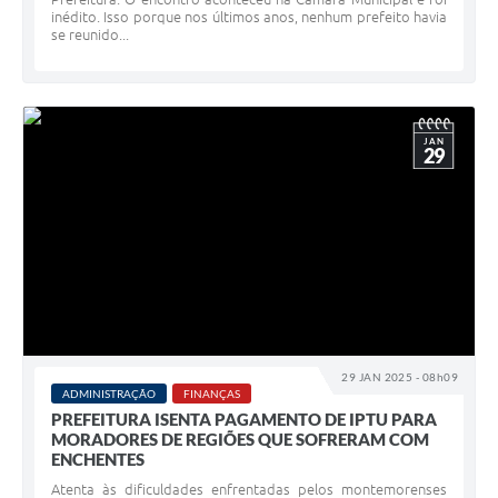
inédito. Isso porque nos últimos anos, nenhum prefeito havia
se reunido...
JAN
29
29 JAN 2025 - 08h09
ADMINISTRAÇÃO
FINANÇAS
PREFEITURA ISENTA PAGAMENTO DE IPTU PARA
MORADORES DE REGIÕES QUE SOFRERAM COM
ENCHENTES
Atenta às dificuldades enfrentadas pelos montemorenses