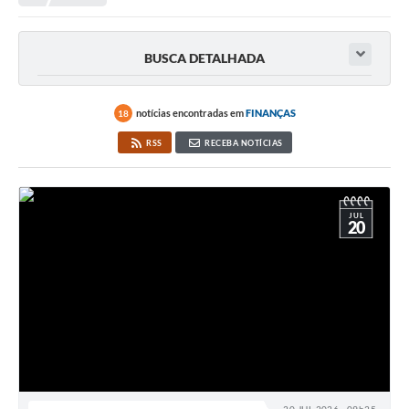
Transparência
Portal do Cidadão
BUSCA DETALHADA
Links Úteis
Editais
notícias encontradas em
FINANÇAS
18
RSS
RECEBA NOTÍCIAS
A Prefeitura
Ouvidoria
JUL
Contato
20
Contratos
Legislação
Audiências Públicas
Plano Diretor - Projetos
Carta de Serviços