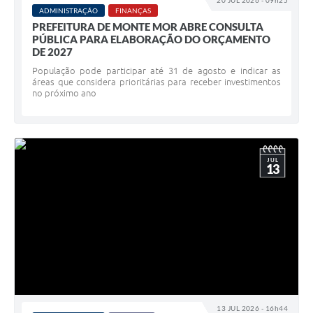
20 JUL 2026 - 09h25
ADMINISTRAÇÃO
FINANÇAS
Diário Oficial
PREFEITURA DE MONTE MOR ABRE CONSULTA
PÚBLICA PARA ELABORAÇÃO DO ORÇAMENTO
Arquivos para Download
DE 2027
População pode participar até 31 de agosto e indicar as
Links
áreas que considera prioritárias para receber investimentos
no próximo ano
Telefones Úteis
SIC
JUL
13
13 JUL 2026 - 16h44