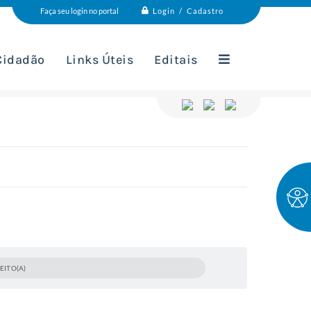
Login / Cadastro
Faça seu login no portal
 Cidadão
Links Úteis
Editais
EITO(A)