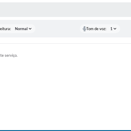
 MÍDIAS
eitura:
Tom de voz:
ste serviço.