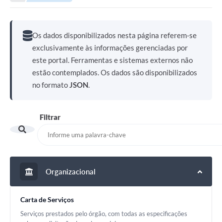
Transparência
Portal do Cidadão
Os dados disponibilizados nesta página referem-se
Links Úteis
exclusivamente às informações gerenciadas por
este portal. Ferramentas e sistemas externos não
Editais
estão contemplados. Os dados são disponibilizados
A Prefeitura
no formato
JSON
.
Ouvidoria
Filtrar
Contato
Contratos
Legislação
Organizacional
Audiências Públicas
Plano Diretor - Projetos
Carta de Serviços
Serviços prestados pelo órgão, com todas as especificações
Carta de Serviços