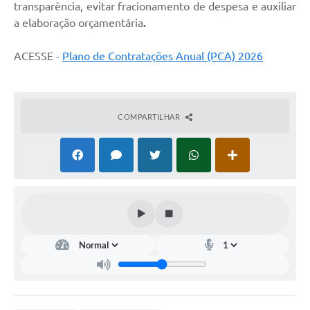
transparência, evitar fracionamento de despesa e auxiliar
Diário Oficial
a elaboração orçamentária
.
Arquivos para Download
ACESSE -
Plano de Contratações Anual (PCA) 2026
Links
Telefones Úteis
COMPARTILHAR
SIC