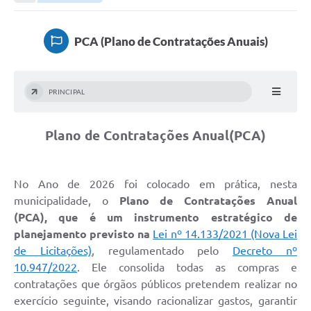
Transparência
Portal do Cidadão
PCA (Plano de Contratações Anuais)
Links Úteis
Editais
PRINCIPAL
A Prefeitura
Plano de Contratações Anual(PCA)
Ouvidoria
Contato
No Ano de 2026 foi colocado em prática, nesta
Contratos
municipalidade, o
Plano de Contratações Anual
(PCA),
que
é um instrumento estratégico de
Legislação
planejamento previsto na
Lei nº 14.133/2021 (Nova Lei
Audiências Públicas
de Licitações)
, regulamentado pelo
Decreto nº
10.947/2022
. Ele consolida todas as compras e
Plano Diretor - Projetos
contratações que órgãos públicos pretendem realizar no
exercício seguinte, visando racionalizar gastos, garantir
Carta de Serviços