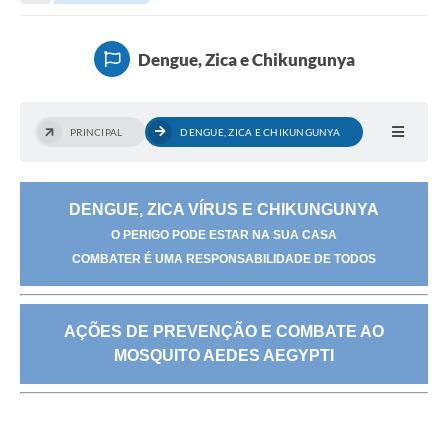
Transparência
Portal do Cidadão
Dengue, Zica e Chikungunya
Links Úteis
Editais
PRINCIPAL
DENGUE, ZICA E CHIKUNGUNYA
A Prefeitura
Ouvidoria
DENGUE, ZICA VÍRUS E CHIKUNGUNYA
O PERIGO PODE ESTAR NA SUA CASA
Contato
COMBATER É UMA RESPONSABILIDADE DE TODOS
Contratos
Legislação
AÇÕES DE PREVENÇÃO E COMBATE AO
MOSQUITO AEDES AEGYPTI
Audiências Públicas
Plano Diretor - Projetos
Carta de Serviços