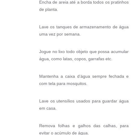
Encha de areia até a borda todos os pratinhos
Diário Oficial
de planta.
Arquivos para Download
Lave os tanques de armazenamento de água
Links
uma vez por semana.
Telefones Úteis
Jogue no lixo todo objeto que possa acumular
SIC
água, como latas, copos, garrafas etc.
Mantenha a caixa d’água sempre fechada e
com tela para mosquitos.
Lave os utensílios usados para guardar água
em casa.
Remova folhas e galhos das calhas, para
evitar o acúmulo de água.