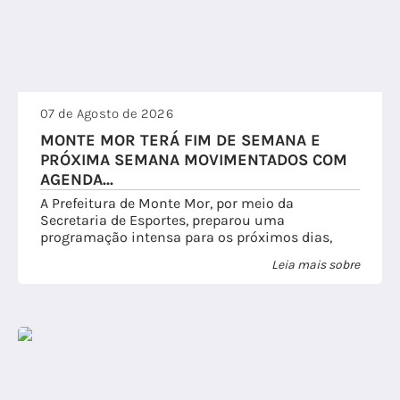
Licença Prêmio
Nota Fiscal Eletrônica
Diário Oficial
PLANO DIRETOR
Arquivos para Download
Protocolo
Tutorial Nota Fiscal
Links
REURB
07 de Agosto de 2026
Assinador Digital
Telefones Úteis
MONTE MOR TERÁ FIM DE SEMANA E
PRÓXIMA SEMANA MOVIMENTADOS COM
Carta de Serviços
SIC
AGENDA...
A Prefeitura de Monte Mor, por meio da
Secretaria de Esportes, preparou uma
programação intensa para os próximos dias,
reunindo competições, atividades esportivas e
Leia mais sobre
ações voltadas à promoção da...