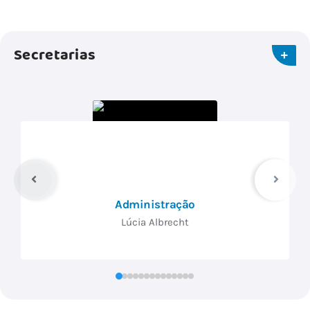
Secretarias
Administração
Chefia
Lúcia Albrecht
Mar