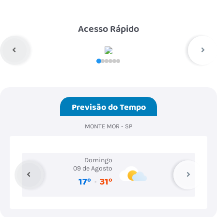
Acesso Rápido
Previsão do Tempo
MONTE MOR - SP
Domingo
Segunda-fe
09 de Agosto
10 de Ago
17º
31º
15º
2
-
-