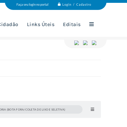
Login / Cadastro
Faça seu login no portal
 Cidadão
Links Úteis
Editais
A (BOTA FORA/COLETA DE LIXO E SELETIVA)