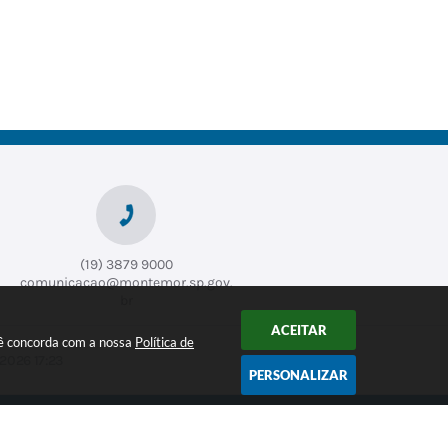
(19) 3879 9000
comunicacao@montemor.sp.gov.
br
ACEITAR
ocê concorda com a nossa
Política de
2026 17:23
PERSONALIZAR
CADASTRAR