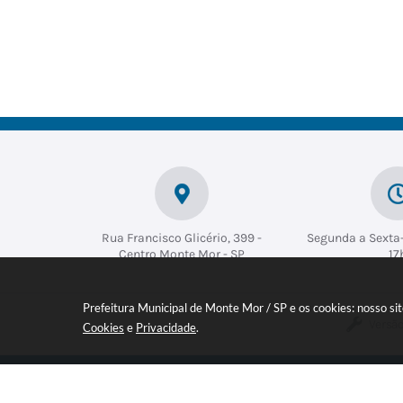
Rua Francisco Glicério, 399 -
Segunda a Sexta-
Centro Monte Mor - SP
17
Prefeitura Municipal de Monte Mor / SP e os cookies: nosso s
Versão
Cookies
e
Privacidade
.
Inscreva-se em nossa NEWSLETT