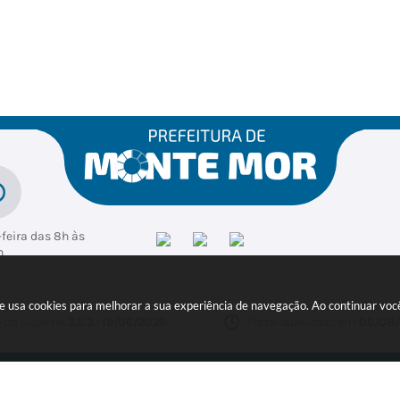
feira das 8h às
h
ite usa cookies para melhorar a sua experiência de navegação. Ao continuar v
 do Sistema:
3.5.3 - 19/06/2026
Portal atualizado em:
06/08/
ER