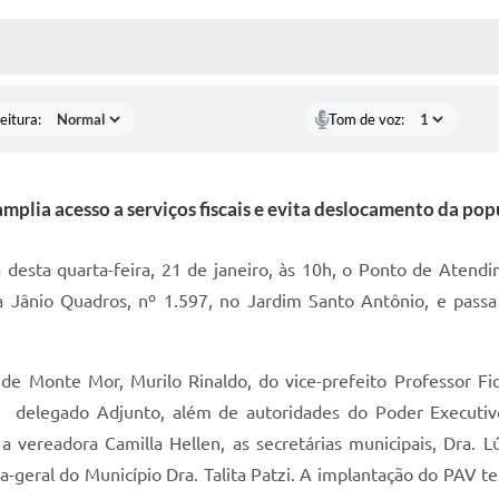
 MÍDIAS
RECEBA NOTÍCIAS
eitura:
Tom de voz:
plia acesso a serviços fiscais e evita deslocamento da pop
esta quarta-feira, 21 de janeiro, às 10h, o Ponto de Atendi
 Jânio Quadros, nº 1.597, no Jardim Santo Antônio, e passa
de Monte Mor, Murilo Rinaldo, do vice-prefeito Professor Fio
 delegado Adjunto, além de autoridades do Poder Executivo
 vereadora Camilla Hellen, as secretárias municipais, Dra. L
a-geral do Município Dra. Talita Patzi. A implantação do PAV 