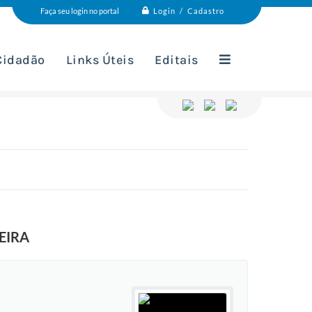
Login / Cadastro
Faça seu login no portal
 Cidadão
Links Úteis
Editais
EIRA