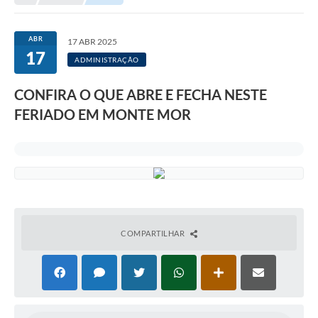
Transparência
Portal do Cidadão
ABR
17 ABR 2025
17
Links Úteis
ADMINISTRAÇÃO
Editais
CONFIRA O QUE ABRE E FECHA NESTE
FERIADO EM MONTE MOR
A Prefeitura
Ouvidoria
Contato
Contratos
Legislação
COMPARTILHAR
Audiências Públicas
Plano Diretor - Projetos
Carta de Serviços