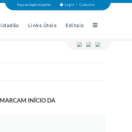
Login / Cadastro
Faça seu login no portal
 Cidadão
Links Úteis
Editais
 MARCAM INÍCIO DA