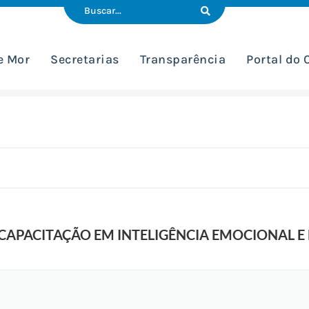
e Mor
Secretarias
Transparência
Portal do
O
s
i
e
l
D
e
l
g
a
d
o
-
P
 CAPACITAÇÃO EM INTELIGÊNCIA EMOCIONAL E
r
e
f
e
i
t
u