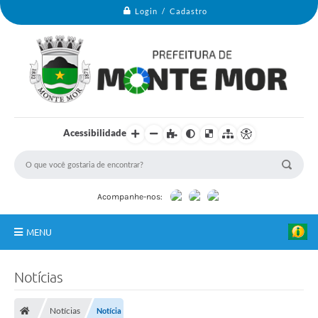
Login / Cadastro
B
a
Acessibilidade
n
c
o
d
e
I
Acompanhe-nos:
m
a
g
MENU
e
n
s
Monte Mor
-
Notícias
P
Secretarias
r
e
Notícias
Notícia