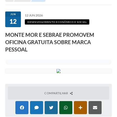
Transparência
Portal do Cidadão
JUN
12 JUN 2026
12
Links Úteis
DESENVOLVIMENTO ECONÔMICO E SOCIAL
Editais
MONTE MOR E SEBRAE PROMOVEM
OFICINA GRATUITA SOBRE MARCA
A Prefeitura
PESSOAL
Ouvidoria
Contato
Contratos
Legislação
Audiências Públicas
COMPARTILHAR
Plano Diretor - Projetos
Carta de Serviços