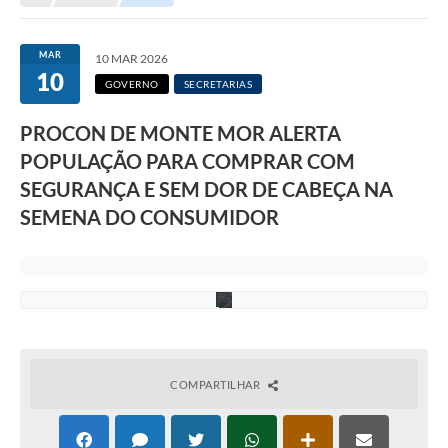
Transparência
e
f
Portal do Cidadão
e
MAR
10 MAR 2026
i
10
t
Links Úteis
GOVERNO
SECRETARIAS
u
r
Editais
a
PROCON DE MONTE MOR ALERTA
d
POPULAÇÃO PARA COMPRAR COM
e
A Prefeitura
M
SEGURANÇA E SEM DOR DE CABEÇA NA
o
Ouvidoria
n
SEMENA DO CONSUMIDOR
t
e
Contato
M
o
Contratos
r
Legislação
Audiências Públicas
COMPARTILHAR
Plano Diretor - Projetos
Carta de Serviços