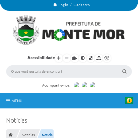
Login / Cadastro
Acessibilidade
A
l
e
x
S
Acompanhe-nos:
i
m
p
MENU
l
i
c
Monte Mor
i
Notícias
o
Secretarias
-
P
Notícias
Notícia
r