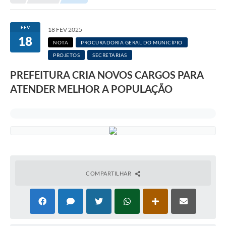
Transparência
Portal do Cidadão
FEV
18 FEV 2025
18
Links Úteis
NOTA
PROCURADORIA GERAL DO MUNICÍPIO
PROJETOS
SECRETARIAS
Editais
PREFEITURA CRIA NOVOS CARGOS PARA
A Prefeitura
ATENDER MELHOR A POPULAÇÃO
Ouvidoria
Contato
Contratos
Legislação
COMPARTILHAR
Audiências Públicas
Plano Diretor - Projetos
Carta de Serviços