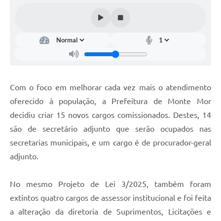
Diário Oficial
Arquivos para Download
Links
Telefones Úteis
Com o foco em melhorar cada vez mais o atendimento
SIC
oferecido à população, a Prefeitura de Monte Mor
decidiu criar 15 novos cargos comissionados. Destes, 14
são de secretário adjunto que serão ocupados nas
secretarias municipais, e um cargo é de procurador-geral
adjunto.
No mesmo Projeto de Lei 3/2025, também foram
extintos quatro cargos de assessor institucional e foi feita
a alteração da diretoria de Suprimentos, Licitações e