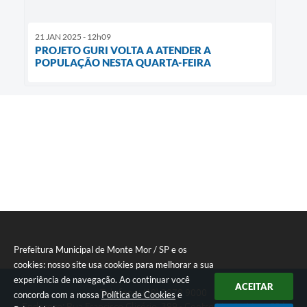
21 JAN 2025 - 12h09
PROJETO GURI VOLTA A ATENDER A
POPULAÇÃO NESTA QUARTA-FEIRA
Prefeitura Municipal de Monte Mor / SP e os
cookies: nosso site usa cookies para melhorar a sua
experiência de navegação. Ao continuar você
ACEITAR
Telefone: (19) 3879 9000
concorda com a nossa
Política de Cookies
e
Endereço: Rua Francisco Glicério, 399 - Centro Monte Mor - SP |