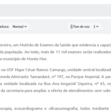
 MÍDIAS
RECEBA NOTÍCIAS
eitura:
Tom de voz:
vereiro, um Mutirão de Exames da Saúde que evidencia a capaci
a população. Ao todo, mais de 11 mil exames serão realizado
no município de Monte Mor.
na USF Higor César Ramos Camargo, unidade central localizad
Alameda Almirante Tamandaré, nº 197, no Parque Imperial. A pa
a unidade localizada na Rua Ana Iorgaciof Siqueira, nº 65, 
da secretaria para ampliar a oferta de atendimentos sem sobr
scopia, ecocardiograma e ultrassonografia, todos mediante