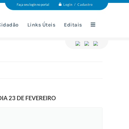
Login / Cadastro
Faça seu login no portal
 Cidadão
Links Úteis
Editais
IA 23 DE FEVEREIRO