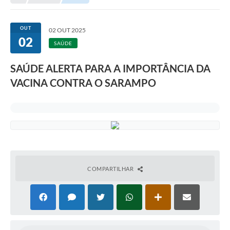
Transparência
Portal do Cidadão
OUT
02 OUT 2025
02
Links Úteis
SAÚDE
Editais
SAÚDE ALERTA PARA A IMPORTÂNCIA DA
VACINA CONTRA O SARAMPO
A Prefeitura
Ouvidoria
Contato
Contratos
Legislação
COMPARTILHAR
Audiências Públicas
Plano Diretor - Projetos
Carta de Serviços