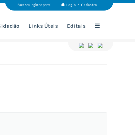
Login / Cadastro
Faça seu login no portal
 Cidadão
Links Úteis
Editais