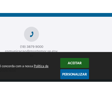
(19) 3879 9000
comunicacao@montemor.sp.gov.
br
ACEITAR
ocê concorda com a nossa
Política de
2026 16:56
PERSONALIZAR
CADASTRAR
logia