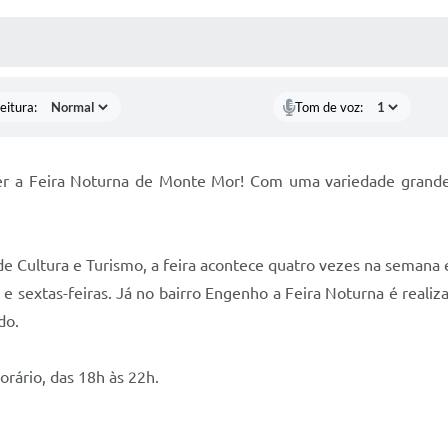
 MÍDIAS
RECEBA NOTÍCIAS
eitura:
Tom de voz:
r a Feira Noturna de Monte Mor! Com uma variedade grande 
 de Cultura e Turismo, a feira acontece quatro vezes na semana 
 sextas-feiras. Já no bairro Engenho a Feira Noturna é realiz
do.
rário, das 18h às 22h.