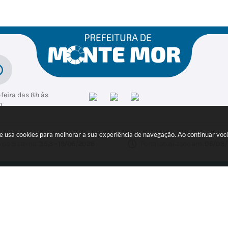
feira das 8h às
h
ite usa cookies para melhorar a sua experiência de navegação. Ao continuar v
 do Sistema:
3.5.3 - 19/06/2026
Portal atualizado em:
06/08/
ER
pyright Instar - 2006-2026. Todos os direitos reservados -
Instar Tecno