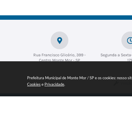
Rua Francisco Glicério, 399 -
Segunda a Sexta-
Centro Monte Mor - SP
17
Prefeitura Municipal de Monte Mor / SP e os cookies: nosso s
Versão
Cookies
e
Privacidade
.
Inscreva-se em nossa NEWSLETT
© Co