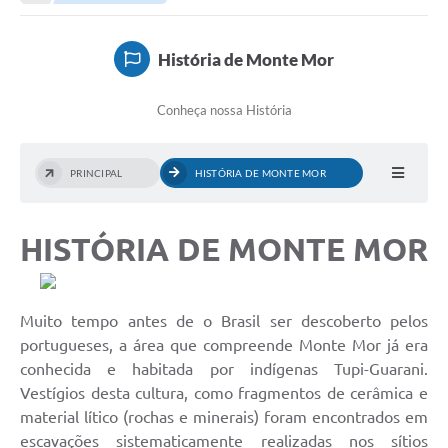
Transparência
Portal do Cidadão
História de Monte Mor
Links Úteis
Conheça nossa História
Editais
A Prefeitura
PRINCIPAL
HISTÓRIA DE MONTE MOR
Ouvidoria
HISTÓ
RIA DE MONTE MOR
Contato
Contratos
Legislação
Muito tempo antes de o Brasil ser descoberto pelos
portugueses, a área que compreende Monte Mor já era
Audiências Públicas
conhecida e habitada por indígenas Tupi-Guarani.
Vestígios desta cultura, como fragmentos de cerâmica e
Plano Diretor - Projetos
material lítico (rochas e minerais) foram encontrados em
Carta de Serviços
escavações sistematicamente realizadas nos sítios