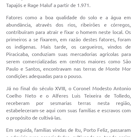
Tapajós e Rage Maluf a partir de 1.971.
Diário Oficial
Fatores como a boa qualidade do solo e a água em
Arquivos para Download
abundância, através dos rios, ribeirões e córregos,
contribuíram para atrair e fixar o homem neste local. Os
Links
primeiros a se fixarem, em razão destes fatores, foram
Telefones Úteis
os indígenas. Mais tarde, os cargueiros, vindos de
Piracicaba, conduziam suas mercadorias agrícolas para
SIC
serem comercializadas em centros maiores como São
Paulo e Santos, encontravam nas terras de Monte Mor
condições adequadas para o pouso.
Já no final do século XVIII, o Coronel Modesto Antonio
Coelho Neto e o Alferes Luis Teixeira de Tolledo,
receberam por sesmarias terras nesta região,
estabeleceram-se aqui com suas famílias e escravos com
o propósito de cultivá-las.
Em seguida, famílias vindas de Itu, Porto Feliz, passaram