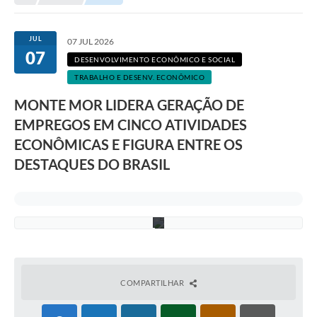
Transparência
a
g
Portal do Cidadão
e
JUL
07 JUL 2026
m
07
i
Links Úteis
DESENVOLVIMENTO ECONÔMICO E SOCIAL
l
u
TRABALHO E DESENV. ECONÔMICO
Editais
s
t
MONTE MOR LIDERA GERAÇÃO DE
r
A Prefeitura
EMPREGOS EM CINCO ATIVIDADES
a
t
ECONÔMICAS E FIGURA ENTRE OS
Ouvidoria
i
v
DESTAQUES DO BRASIL
a
Contato
d
e
Contratos
I
A
Legislação
Audiências Públicas
Plano Diretor - Projetos
COMPARTILHAR
Carta de Serviços