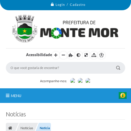
Login / Cadastro
Acessibilidade
Acompanhe-nos:
MENU
Monte Mor
Notícias
Secretarias
I
Notícias
Notícia
m