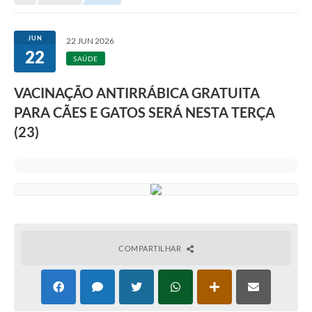
Transparência
Portal do Cidadão
JUN
22 JUN 2026
22
Links Úteis
SAÚDE
Editais
VACINAÇÃO ANTIRRÁBICA GRATUITA
PARA CÃES E GATOS SERÁ NESTA TERÇA
A Prefeitura
(23)
Ouvidoria
Contato
Contratos
Legislação
Audiências Públicas
COMPARTILHAR
Plano Diretor - Projetos
Carta de Serviços