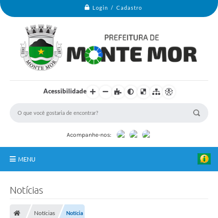
Login / Cadastro
Acessibilidade
Acompanhe-nos:
MENU
Monte Mor
Notícias
Secretarias
B
a
Notícias
Notícia