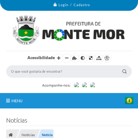
Login / Cadastro
Acessibilidade
H
a
n
n
a
Acompanhe-nos:
M
a
r
MENU
t
i
n
Monte Mor
s
Notícias
-
Secretarias
P
r
Notícias
Notícia