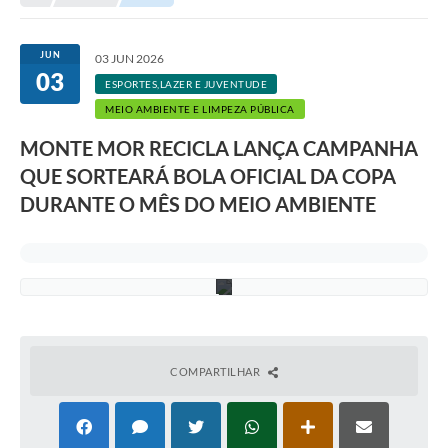
e
Transparência
f
e
Portal do Cidadão
i
JUN
03 JUN 2026
t
03
u
Links Úteis
ESPORTES,LAZER E JUVENTUDE
r
MEIO AMBIENTE E LIMPEZA PÚBLICA
a
Editais
d
MONTE MOR RECICLA LANÇA CAMPANHA
e
M
A Prefeitura
QUE SORTEARÁ BOLA OFICIAL DA COPA
o
n
DURANTE O MÊS DO MEIO AMBIENTE
Ouvidoria
t
e
M
Contato
o
r
Contratos
Legislação
Audiências Públicas
COMPARTILHAR
Plano Diretor - Projetos
Carta de Serviços