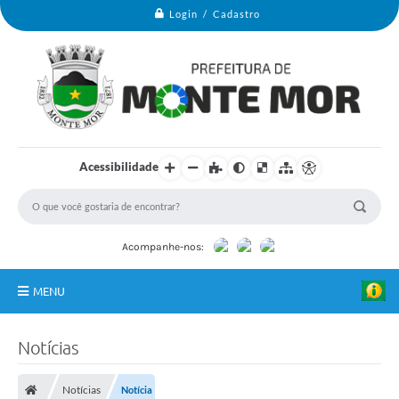
Login / Cadastro
Acessibilidade
Acompanhe-nos:
MENU
Monte Mor
Notícias
B
Secretarias
a
n
Notícias
Notícia