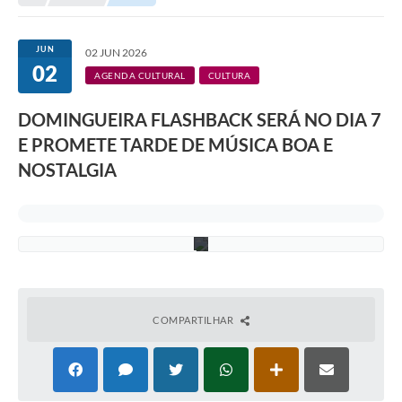
c
Transparência
o
d
Portal do Cidadão
e
JUN
02 JUN 2026
I
02
m
Links Úteis
AGENDA CULTURAL
CULTURA
a
g
Editais
DOMINGUEIRA FLASHBACK SERÁ NO DIA 7
e
n
E PROMETE TARDE DE MÚSICA BOA E
s
A Prefeitura
-
NOSTALGIA
C
Ouvidoria
a
n
Contato
v
a
Contratos
Legislação
Audiências Públicas
COMPARTILHAR
Plano Diretor - Projetos
Carta de Serviços