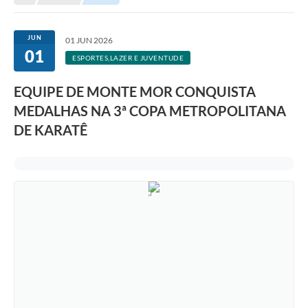
Transparência
Portal do Cidadão
JUN
01 JUN 2026
01
Links Úteis
ESPORTES,LAZER E JUVENTUDE
Editais
EQUIPE DE MONTE MOR CONQUISTA
MEDALHAS NA 3ª COPA METROPOLITANA
A Prefeitura
DE KARATÊ
Ouvidoria
Contato
Contratos
Legislação
Audiências Públicas
Plano Diretor - Projetos
Carta de Serviços