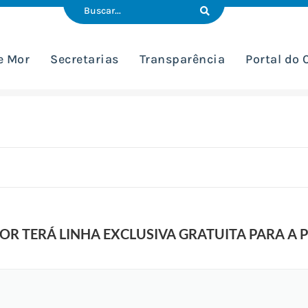
e Mor
Secretarias
Transparência
Portal do
OR TERÁ LINHA EXCLUSIVA GRATUITA PARA A
A
r
q
u
i
v
o