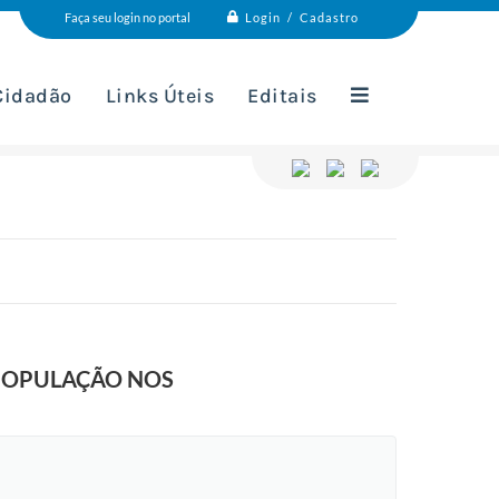
Login / Cadastro
Faça seu login no portal
 Cidadão
Links Úteis
Editais
 POPULAÇÃO NOS