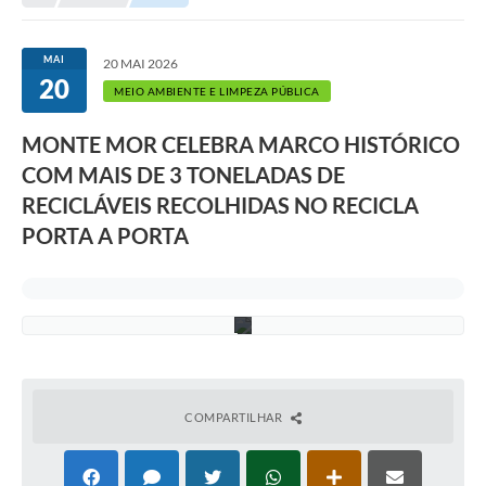
Transparência
n
c
Portal do Cidadão
o
MAI
20 MAI 2026
d
20
e
Links Úteis
MEIO AMBIENTE E LIMPEZA PÚBLICA
i
m
Editais
a
MONTE MOR CELEBRA MARCO HISTÓRICO
g
COM MAIS DE 3 TONELADAS DE
e
A Prefeitura
n
RECICLÁVEIS RECOLHIDAS NO RECICLA
s
Ouvidoria
-
PORTA A PORTA
C
a
Contato
n
v
Contratos
a
Legislação
Audiências Públicas
COMPARTILHAR
Plano Diretor - Projetos
Carta de Serviços