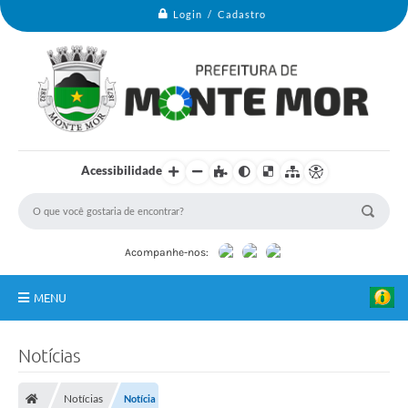
Login / Cadastro
Acessibilidade
Acompanhe-nos:
MENU
Monte Mor
Notícias
Secretarias
B
Notícias
Notícia
a