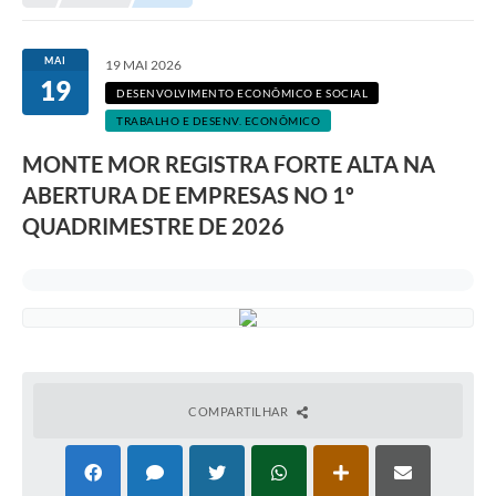
Transparência
Portal do Cidadão
MAI
19 MAI 2026
19
Links Úteis
DESENVOLVIMENTO ECONÔMICO E SOCIAL
TRABALHO E DESENV. ECONÔMICO
Editais
MONTE MOR REGISTRA FORTE ALTA NA
A Prefeitura
ABERTURA DE EMPRESAS NO 1º
QUADRIMESTRE DE 2026
Ouvidoria
Contato
Contratos
Legislação
Audiências Públicas
COMPARTILHAR
Plano Diretor - Projetos
Carta de Serviços