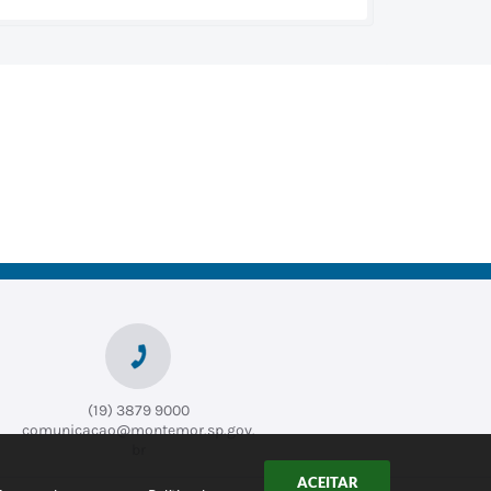
(19) 3879 9000
comunicacao@montemor.sp.gov.
br
ACEITAR