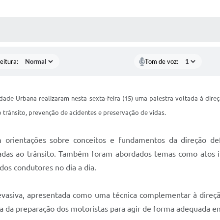
 MÍDIAS
RECEBA NOTÍCIAS
eitura:
Tom de voz:
dade Urbana realizaram nesta sexta-feira (15) uma palestra voltada à dire
 trânsito, prevenção de acidentes e preservação de vidas.
m orientações sobre conceitos e fundamentos da direção de
aplicadas ao trânsito. Também foram abordados temas como atos 
os condutores no dia a dia.
 evasiva, apresentada como uma técnica complementar à direçã
ia da preparação dos motoristas para agir de forma adequada em