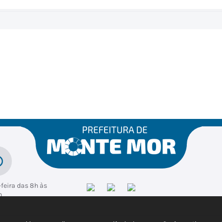
feira das 8h às
h