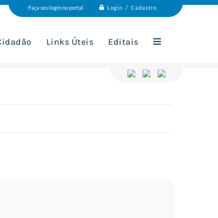
Login / Cadastro
Faça seu login no portal
 Cidadão
Links Úteis
Editais