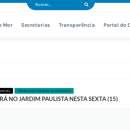
e Mor
Secretarias
Transparência
Portal do
SOCIAL
TRABALHO E DESENV. ECONÔMICO
A
RÁ NO JARDIM PAULISTA NESTA SEXTA (15)
r
q
u
i
v
o
d