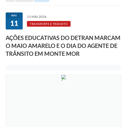
Transparência
Portal do Cidadão
MAI
11 MAI 2026
11
Links Úteis
TRANSPORTE E TRÂNSITO
Editais
AÇÕES EDUCATIVAS DO DETRAN MARCAM
O MAIO AMARELO E O DIA DO AGENTE DE
A Prefeitura
TRÂNSITO EM MONTE MOR
Ouvidoria
Contato
Contratos
Legislação
Audiências Públicas
Plano Diretor - Projetos
Carta de Serviços