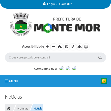
Login / Cadastro
V
i
Acessibilidade
v
i
a
n
e
A
Acompanhe-nos:
n
d
r
MENU
a
d
e
Monte Mor
-
Notícias
P
Secretarias
r
e
Notícias
Notícia