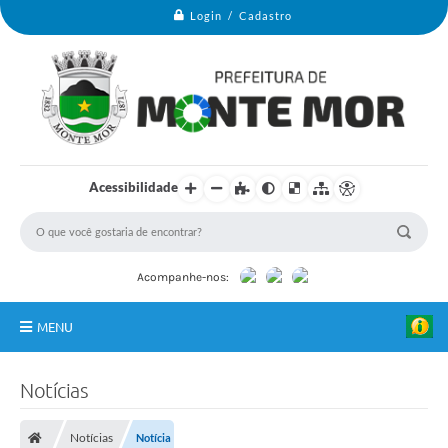
Login / Cadastro
V
i
Acessibilidade
v
i
a
n
e
A
Acompanhe-nos:
n
d
r
MENU
a
d
e
Monte Mor
-
Notícias
P
Secretarias
r
e
Notícias
Notícia