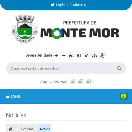
Login / Cadastro
Acessibilidade
Acompanhe-nos:
MENU
Monte Mor
Notícias
Secretarias
G
u
Notícias
Notícia
i