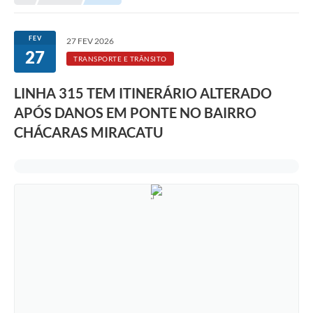
Transparência
Portal do Cidadão
FEV
27 FEV 2026
27
Links Úteis
TRANSPORTE E TRÂNSITO
Editais
LINHA 315 TEM ITINERÁRIO ALTERADO
APÓS DANOS EM PONTE NO BAIRRO
A Prefeitura
CHÁCARAS MIRACATU
Ouvidoria
Contato
Contratos
Legislação
Audiências Públicas
Plano Diretor - Projetos
Carta de Serviços