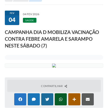
Transparência
Portal do Cidadão
FEV
04 FEV 2026
04
Links Úteis
SAÚDE
Editais
CAMPANHA DIA D MOBILIZA VACINAÇÃO
CONTRA FEBRE AMARELA E SARAMPO
A Prefeitura
NESTE SÁBADO (7)
Ouvidoria
Contato
Contratos
Legislação
Audiências Públicas
COMPARTILHAR
Plano Diretor - Projetos
Carta de Serviços