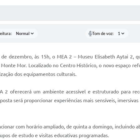
 MÍDIAS
RECEBA NOTÍCIAS
eitura:
Tom de voz:
 de dezembro, às 15h, o MEA 2 – Museu Elisabeth Aytai 2, q
de Monte Mor. Localizado no Centro Histórico, o novo espaço r
ização dos equipamentos culturais.
MEA 2 oferecerá um ambiente acessível e estruturado para rec
roposta será proporcionar experiências mais sensíveis, imersiva
uncionar com horário ampliado, de quinta a domingo, incluindo
rupos de estudo e visitas educativas programadas.