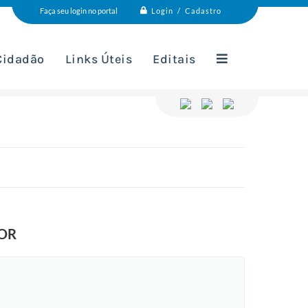
Login / Cadastro
Faça seu login no portal
 Cidadão
Links Úteis
Editais
OR