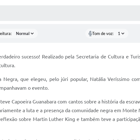
 MÍDIAS
RECEBA NOTÍCIAS
eitura:
Tom de voz:
dadeiro sucesso! Realizado pela Secretaria de Cultura e Tur
cultura.
 Negra, que elegeu, pelo júri popular, Natália Veríssimo co
companhavam o evento.
eve Capoeira Guanabara com cantos sobre a história da escra
ariamente a luta e a presença da comunidade negra em Monte Mor
reflexão sobre Martin Luther King e também teve a participação