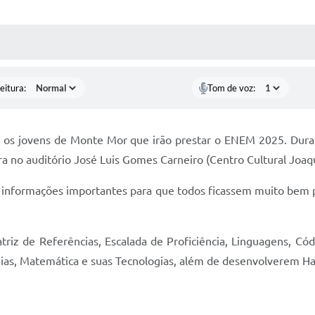
 MÍDIAS
RECEBA NOTÍCIAS
eitura:
Tom de voz:
ra os jovens de Monte Mor que irão prestar o ENEM 2025. Dura
a no auditório José Luis Gomes Carneiro (Centro Cultural Joaq
e informações importantes para que todos ficassem muito bem 
riz de Referências, Escalada de Proficiência, Linguagens, Cód
gias, Matemática e suas Tecnologias, além de desenvolverem Ha