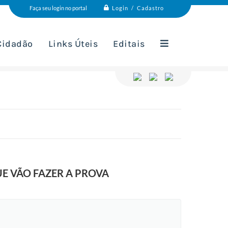
Login / Cadastro
Faça seu login no portal
 Cidadão
Links Úteis
Editais
E VÃO FAZER A PROVA