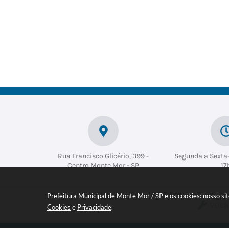
Rua Francisco Glicério, 399 -
Segunda a Sexta-
Centro Monte Mor - SP
17
Prefeitura Municipal de Monte Mor / SP e os cookies: nosso s
Versã
Cookies
e
Privacidade
.