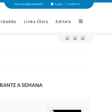
Login / Cadastro
Faça seu login no portal
 Cidadão
Links Úteis
Editais
URANTE A SEMANA