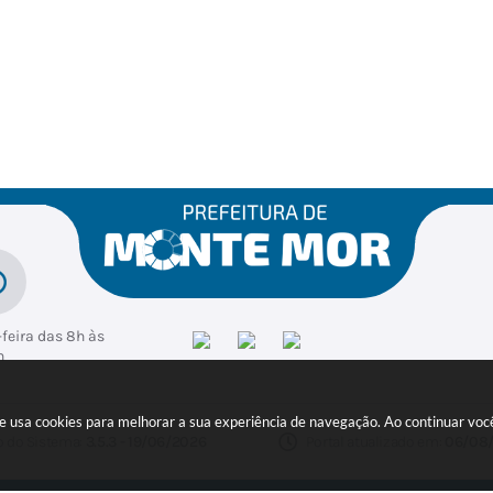
feira das 8h às
h
ite usa cookies para melhorar a sua experiência de navegação. Ao continuar v
o do Sistema:
3.5.3 - 19/06/2026
Portal atualizado em:
06/08/