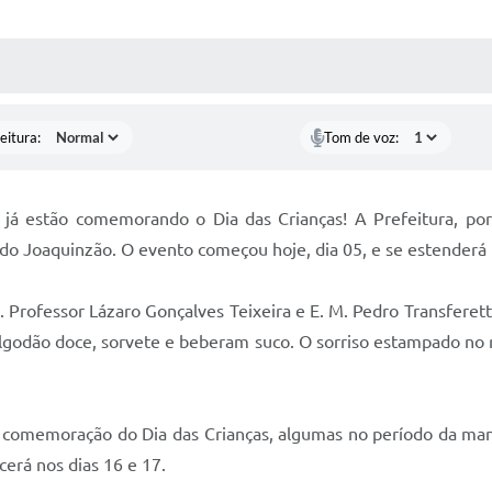
 MÍDIAS
RECEBA NOTÍCIAS
eitura:
Tom de voz:
já estão comemorando o Dia das Crianças! A Prefeitura, por
 do Joaquinzão. O evento começou hoje, dia 05, e se estenderá
 Professor Lázaro Gonçalves Teixeira e E. M. Pedro Transferetti
godão doce, sorvete e beberam suco. O sorriso estampado no ro
o comemoração do Dia das Crianças, algumas no período da man
erá nos dias 16 e 17.