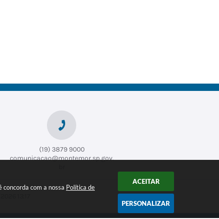
(19) 3879 9000
comunicacao@montemor.sp.gov.
br
ACEITAR
ocê concorda com a nossa
Política de
2026 13:17
PERSONALIZAR