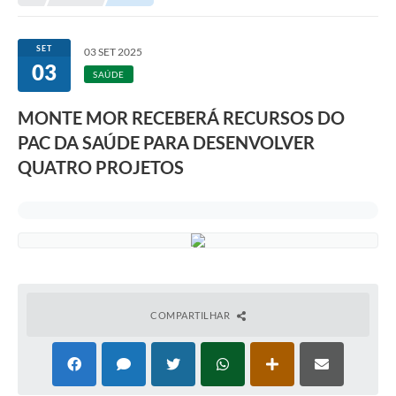
Transparência
Portal do Cidadão
SET
03 SET 2025
03
Links Úteis
SAÚDE
Editais
MONTE MOR RECEBERÁ RECURSOS DO
PAC DA SAÚDE PARA DESENVOLVER
A Prefeitura
QUATRO PROJETOS
Ouvidoria
Contato
Contratos
Legislação
Audiências Públicas
COMPARTILHAR
Plano Diretor - Projetos
Carta de Serviços