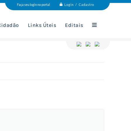
Login / Cadastro
Faça seu login no portal
 Cidadão
Links Úteis
Editais