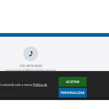
(19) 3879 9000
comunicacao@montemor.sp.gov.
br
ACEITAR
ocê concorda com a nossa
Política de
2026 18:08
PERSONALIZAR
CADASTRAR