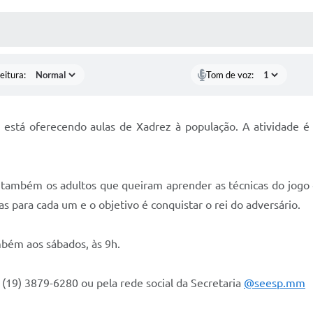
 MÍDIAS
RECEBA NOTÍCIAS
eitura:
Tom de voz:
stá oferecendo aulas de Xadrez à população. A atividade é 
 também os adultos que queiram aprender as técnicas do jogo 
s para cada um e o objetivo é conquistar o rei do adversário.
mbém aos sábados, às 9h.
 (19) 3879-6280 ou pela rede social da Secretaria
@seesp.mm