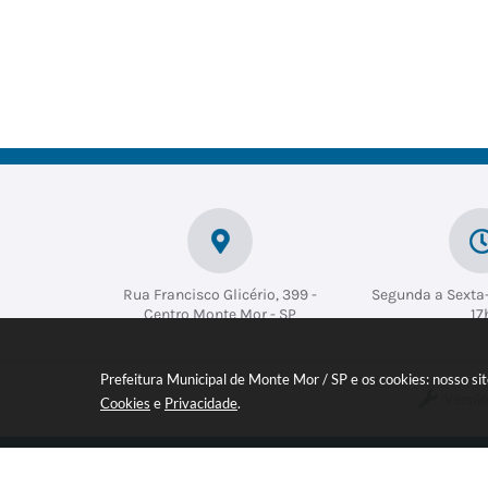
Rua Francisco Glicério, 399 -
Segunda a Sexta-
Centro Monte Mor - SP
17
Prefeitura Municipal de Monte Mor / SP e os cookies: nosso s
Versão
Cookies
e
Privacidade
.
Inscreva-se em nossa NEWSLETT