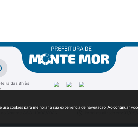
feira das 8h às
h
ite usa cookies para melhorar a sua experiência de navegação. Ao continuar v
 do Sistema:
3.5.3 - 19/06/2026
Portal atualizado em:
07/08/
ER