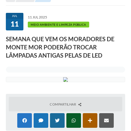
Transparência
Portal do Cidadão
JUL
11 JUL 2025
11
Links Úteis
MEIO AMBIENTE E LIMPEZA PÚBLICA
Editais
SEMANA QUE VEM OS MORADORES DE
MONTE MOR PODERÃO TROCAR
A Prefeitura
LÂMPADAS ANTIGAS PELAS DE LED
Ouvidoria
Contato
Contratos
Legislação
Audiências Públicas
COMPARTILHAR
Plano Diretor - Projetos
Carta de Serviços