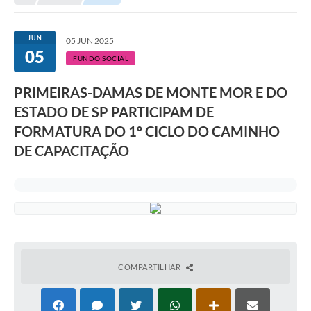
Transparência
Portal do Cidadão
JUN
05 JUN 2025
05
Links Úteis
FUNDO SOCIAL
Editais
PRIMEIRAS-DAMAS DE MONTE MOR E DO
ESTADO DE SP PARTICIPAM DE
A Prefeitura
FORMATURA DO 1º CICLO DO CAMINHO
Ouvidoria
DE CAPACITAÇÃO
Contato
Contratos
Legislação
Audiências Públicas
COMPARTILHAR
Plano Diretor - Projetos
Carta de Serviços