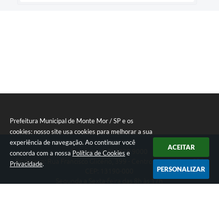
Prefeitura Municipal de Monte Mor / SP e os
cookies: nosso site usa cookies para melhorar a sua
experiência de navegação. Ao continuar você
ACEITAR
Telefone: (19) 3879 9000
concorda com a nossa
Política de Cookies
e
Endereço: Rua Francisco Glicério, 399 - Centro Monte Mor - SP |
Privacidade
.
PERSONALIZAR
CEP: 13190-000
Segunda a Sexta-feira das 8h às 17h
Prefeitura Municipal de Monte Mor / SP