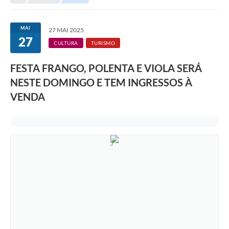
Transparência
Portal do Cidadão
MAI
27 MAI 2025
27
Links Úteis
CULTURA
TURISMO
Editais
FESTA FRANGO, POLENTA E VIOLA SERÁ
NESTE DOMINGO E TEM INGRESSOS À
A Prefeitura
VENDA
Ouvidoria
Contato
Contratos
Legislação
Audiências Públicas
Plano Diretor - Projetos
Carta de Serviços