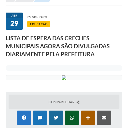
Transparência
Portal do Cidadão
ABR
29 ABR 2025
29
Links Úteis
EDUCAÇÃO
Editais
LISTA DE ESPERA DAS CRECHES
MUNICIPAIS AGORA SÃO DIVULGADAS
A Prefeitura
DIARIAMENTE PELA PREFEITURA
Ouvidoria
Contato
Contratos
Legislação
Audiências Públicas
COMPARTILHAR
Plano Diretor - Projetos
Carta de Serviços