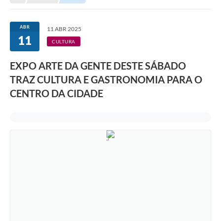
Transparência
Portal do Cidadão
ABR
11 ABR 2025
11
Links Úteis
CULTURA
Editais
EXPO ARTE DA GENTE DESTE SÁBADO
TRAZ CULTURA E GASTRONOMIA PARA O
A Prefeitura
CENTRO DA CIDADE
Ouvidoria
Contato
Contratos
Legislação
Audiências Públicas
Plano Diretor - Projetos
Carta de Serviços