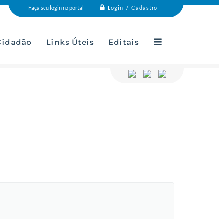
Login / Cadastro
Faça seu login no portal
 Cidadão
Links Úteis
Editais