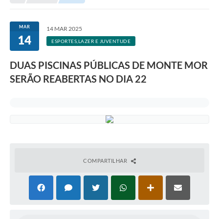
Transparência
Portal do Cidadão
MAR
14 MAR 2025
14
Links Úteis
ESPORTES,LAZER E JUVENTUDE
Editais
DUAS PISCINAS PÚBLICAS DE MONTE MOR
SERÃO REABERTAS NO DIA 22
A Prefeitura
Ouvidoria
Contato
Contratos
Legislação
COMPARTILHAR
Audiências Públicas
Plano Diretor - Projetos
Carta de Serviços