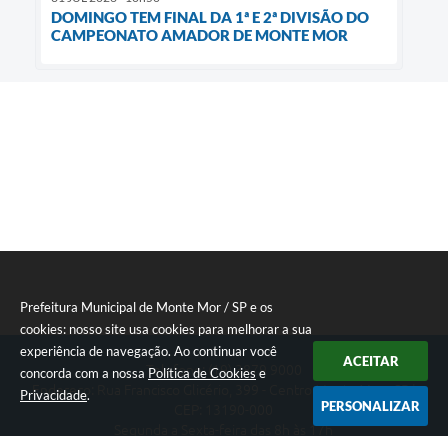
DOMINGO TEM FINAL DA 1ª E 2ª DIVISÃO DO
CAMPEONATO AMADOR DE MONTE MOR
Prefeitura Municipal de Monte Mor / SP e os
cookies: nosso site usa cookies para melhorar a sua
experiência de navegação. Ao continuar você
ACEITAR
Telefone: (19) 3879 9000
concorda com a nossa
Política de Cookies
e
Endereço: Rua Francisco Glicério, 399 - Centro Monte Mor - SP |
Privacidade
.
PERSONALIZAR
CEP: 13190-000
Segunda a Sexta-feira das 8h às 17h