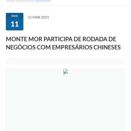
Transparência
Portal do Cidadão
MAR
11 MAR 2025
11
Links Úteis
Editais
MONTE MOR PARTICIPA DE RODADA DE
NEGÓCIOS COM EMPRESÁRIOS CHINESES
A Prefeitura
Ouvidoria
Contato
Contratos
Legislação
Audiências Públicas
Plano Diretor - Projetos
Carta de Serviços