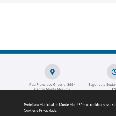
Rua Francisco Glicério, 399 -
Segunda a Sexta-
Centro Monte Mor - SP
17
Prefeitura Municipal de Monte Mor / SP e os cookies: nosso s
Versão
Cookies
e
Privacidade
.