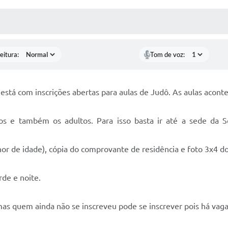
 MÍDIAS
RECEBA NOTÍCIAS
eitura:
Tom de voz:
stá com inscrições abertas para aulas de Judô. As aulas acont
s e também os adultos. Para isso basta ir até a sede da Se
or de idade), cópia do comprovante de residência e foto 3x4 do
rde e noite.
, mas quem ainda não se inscreveu pode se inscrever pois há vag