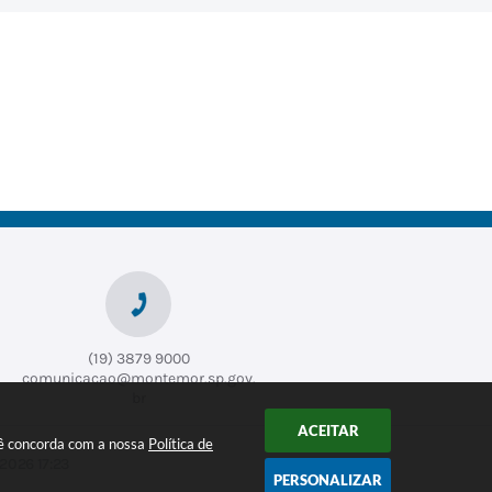
(19) 3879 9000
comunicacao@montemor.sp.gov.
br
ACEITAR
ocê concorda com a nossa
Política de
2026 17:23
PERSONALIZAR