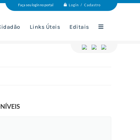
Login / Cadastro
Faça seu login no portal
 Cidadão
Links Úteis
Editais
NÍVEIS